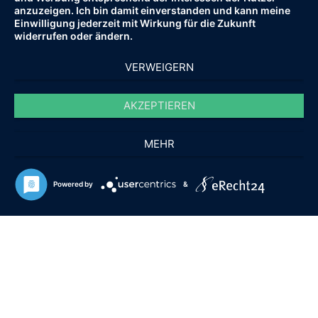
anzuzeigen. Ich bin damit einverstanden und kann meine
Einwilligung jederzeit mit Wirkung für die Zukunft
widerrufen oder ändern.
VERWEIGERN
AKZEPTIEREN
MEHR
© 2010 - 2021 HOPF-IMMOBILIEN.DE.
ALLE RECHTE VORBEHALTEN.
Powered by
&
FAQ
IMPRESSUM
AGB
DATENSCHUTZ
hat
3,92
141
Bewertungen auf ProvenExpert.com
von
5
Sternen
Cornelia Hopf Immobilien
Immobilienmakler und
Hausverwaltung Erfurt